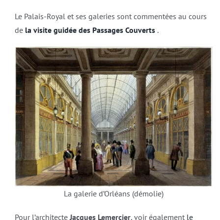
Le Palais-Royal et ses galeries sont commentées au cours
de
la visite guidée des Passages Couverts
.
La galerie d’Orléans (démolie)
Pour l’architecte
Jacques Lemercier
, voir également
le