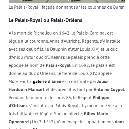
Le Palais-Royal : façade donnant sur les colonnes de Buren
Le Palais-Royal ou Palais-Orléans
A la mort de Richelieu en 1642, le Palais-Cardinal est
légué à la couronne. Anne d’Autriche, Régente, s’y installe
avec ses deux fils, le Dauphin (futur Louis XIV) et le duc
d’Anjou (futur duc d’Orléans); le palais prend à cette
époque le nom de
Palais-Royal
. En 1692, le palais est
donné au duc d’Orléans, le frère de Louis XIV, appelé
Monsieur
. La
galerie
d’Enée
est construite par
Jules-
Hardouin Mansart
et décorée plus tard par
Antoine Coypel
.
Pendant la minorité de Louis XV, le Régent
Philippe
d’Orléans
s’ installe au Palais-Royal. Il y mène une vie à la
fois brillante et légère. Son architecte,
Gilles-Marie
Oppenord
(1672-1742), réaménage les appartements
dans