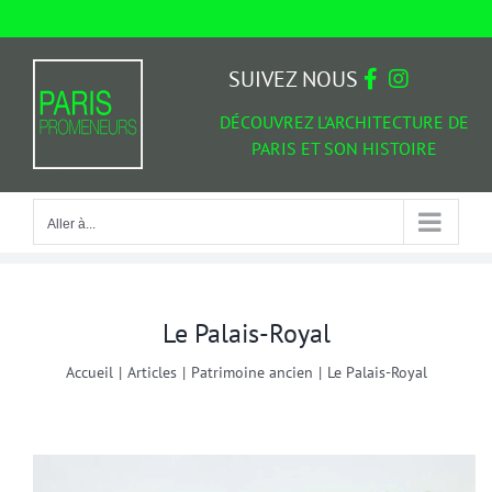
Passer
au
Aller à...
contenu
SUIVEZ NOUS
DÉCOUVREZ L'ARCHITECTURE DE
PARIS ET SON HISTOIRE
Aller à...
Le Palais-Royal
Accueil
|
Articles
|
Patrimoine ancien
|
Le Palais-Royal