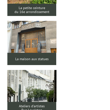
La petite ceinture
du 16e arrondissement
La maison aux statues
Ateliers d’artistes
Rue Lauriston