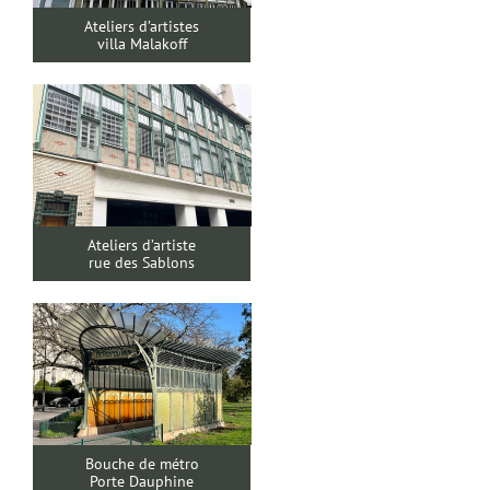
Ateliers d’artistes
villa Malakoff
Ateliers d’artiste
rue des Sablons
Bouche de métro
Porte Dauphine