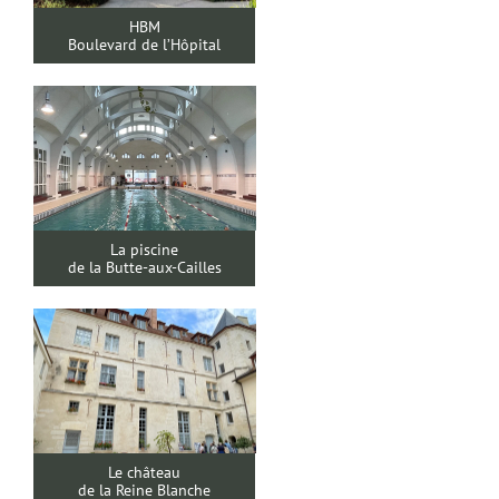
HBM
Boulevard de l’Hôpital
La piscine
de la Butte-aux-Cailles
Le château
de la Reine Blanche