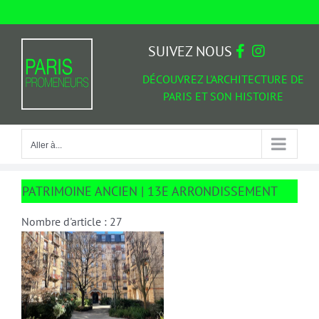
Passer
au
Aller à...
contenu
SUIVEZ NOUS
DÉCOUVREZ L'ARCHITECTURE DE
PARIS ET SON HISTOIRE
Aller à...
PATRIMOINE ANCIEN | 13E ARRONDISSEMENT
Nombre d'article : 27