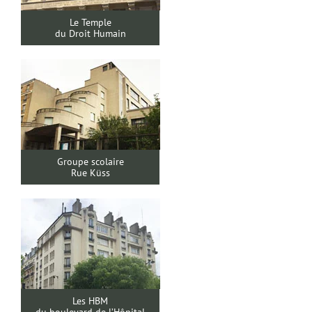
Le Temple
du Droit Humain
Groupe scolaire
Rue Küss
Les HBM
du boulevard de l’Hôpital