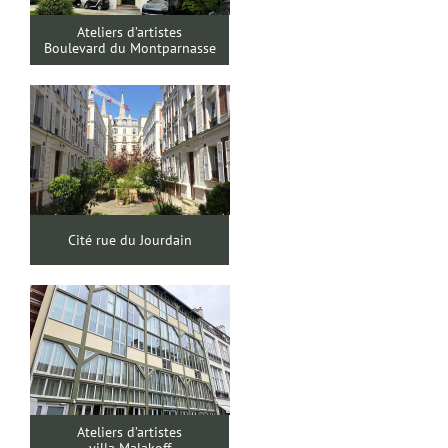
Ateliers d’artistes
Boulevard du Montparnasse
Cité rue du Jourdain
Ateliers d’artistes
villa Malakoff