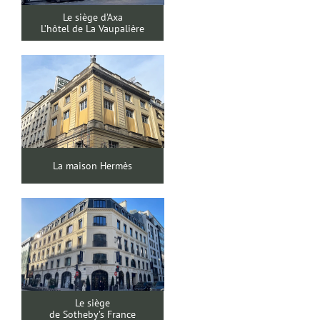
Le siège d’Axa
L’hôtel de La Vaupalière
La maison Hermès
Le siège
de Sotheby’s France