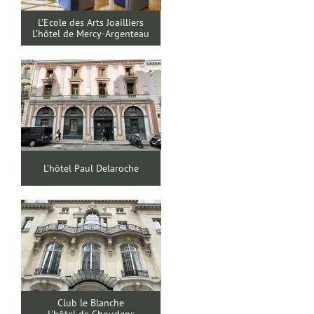
L’Ecole des Arts Joailliers
L’hôtel de Mercy-Argenteau
L’hôtel Paul Delaroche
Club le Blanche
L’hôtel de Choudens