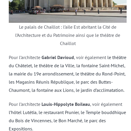
Le palais de Chaillot : l’aile Est abritant la Cité de
l’Architecture et du Patrimoine ainsi que le théâtre de
Chaillot
Pour l’architecte
Gabriel Davioud
, voir également
le théâtre
du Châtelet
,
le théâtre de la Ville
,
la fontaine Saint-Michel
,
la mairie du 19e arrondissement
,
le théâtre du Rond-Point
,
les Magasins Réunis République
,
le parc des Buttes-
Chaumont
,
la fontaine aux Lions
,
le jardin d’acclimatation
.
Pour l’architecte
Louis-Hippolyte Boileau
, voir également
l’hôtel Lutétia
,
le restaurant Prunier
,
le Temple bouddhique
du Bois de Vincennes
,
le Bon Marché
,
le parc des
Expositions
.