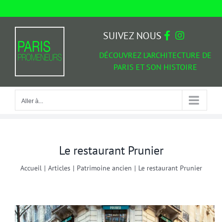
Passer
au
Aller à...
contenu
SUIVEZ NOUS
DÉCOUVREZ L'ARCHITECTURE DE
PARIS ET SON HISTOIRE
Aller à...
Le restaurant Prunier
Accueil
|
Articles
|
Patrimoine ancien
|
Le restaurant Prunier