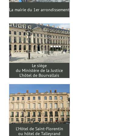
La mairie du 1er arrondissement
Le siège
du Ministère de la Justice
L’hôtel de Bourvallais
L’Hôtel de Saint-Florentin
ou hôtel de Talleyrand