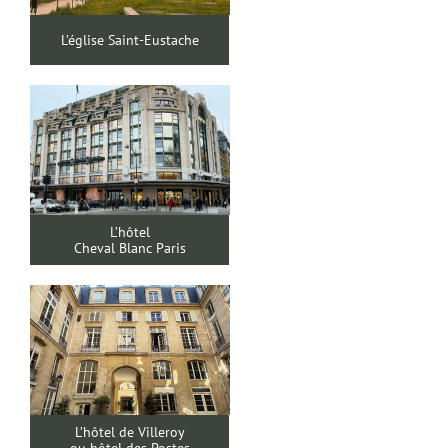
L’église Saint-Eustache
L’hôtel
Cheval Blanc Paris
L’hôtel de Villeroy
ou hôtel des Postes