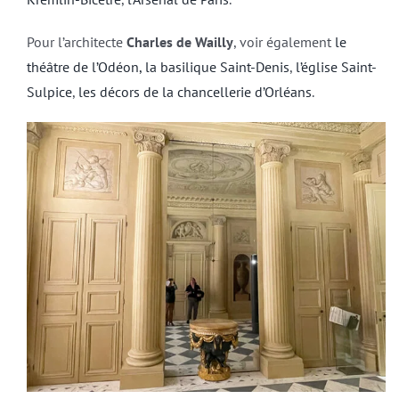
Pour l’architecte
Charles de Wailly
, voir également
le
théâtre de l’Odéon,
la basilique Saint-Denis
,
l’église Saint-
Sulpice
,
les décors de la chancellerie d’Orléans
.