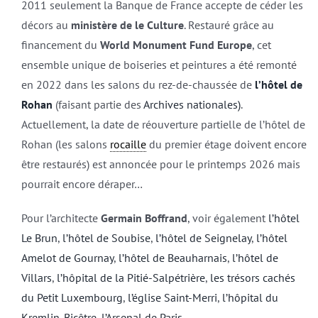
2011 seulement la Banque de France accepte de céder les
décors au
ministère de le Culture
. Restauré grâce au
financement du
World Monument Fund Europe
, cet
ensemble unique de boiseries et peintures a été remonté
en 2022 dans les salons du rez-de-chaussée de
l’hôtel de
Rohan
(faisant partie des
Archives nationales)
.
Actuellement, la date de réouverture partielle de l’hôtel de
Rohan (les salons
rocaille
du premier étage doivent encore
être restaurés) est annoncée pour le printemps 2026 mais
pourrait encore déraper…
Pour l’architecte
Germain Boffrand
, voir également
l’hôtel
Le Brun
,
l’hôtel de Soubise
,
l’hôtel de Seignelay
,
l’hôtel
Amelot de Gournay
,
l’hôtel de Beauharnais
,
l’hôtel de
Villars
,
l’hôpital de la Pitié-Salpétrière
,
les trésors cachés
du Petit Luxembourg
,
l’église Saint-Merri
,
l’hôpital du
Kremlin-Bicêtre
,
l’Arsenal de Paris
.