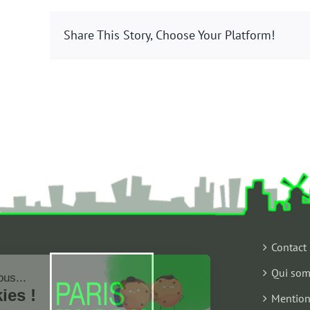
Share This Story, Choose Your Platform!
Contact
Qui som
Salut c'est nous...
les Cookies !
Mention