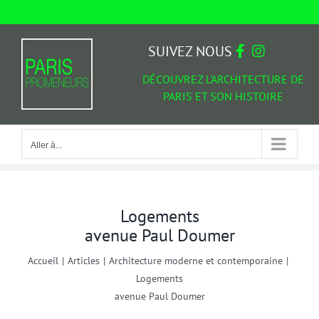
Passer
au
Aller à...
contenu
SUIVEZ NOUS
DÉCOUVREZ L'ARCHITECTURE DE
PARIS ET SON HISTOIRE
Aller à...
Logements
avenue Paul Doumer
Accueil
|
Articles
|
Architecture moderne et contemporaine
|
Logements
avenue Paul Doumer