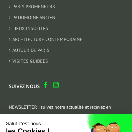
PARIS PROMENEURS
PATRIMOINE ANCIEN
LIEUX INSOLITES
ARCHITECTURE CONTEMPORAINE
AUTOUR DE PARIS
VISITES GUIDÉES
SUIVEZ NOUS
NEWSLETTER : suivez notre actualité et recevez en
cadeau un parcours architectural du Marais
Salut c'est nous...
Email
les Cookies !