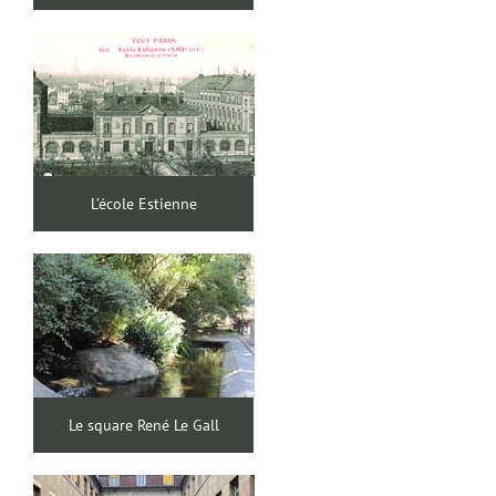
L’école Estienne
Le square René Le Gall