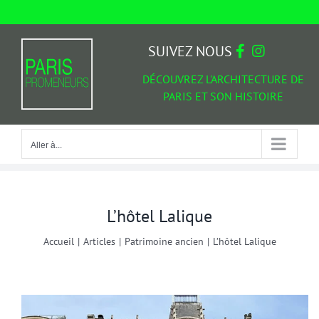
Passer
au
Aller à...
contenu
SUIVEZ NOUS
DÉCOUVREZ L'ARCHITECTURE DE
PARIS ET SON HISTOIRE
Aller à...
L’hôtel Lalique
Accueil
|
Articles
|
Patrimoine ancien
|
L’hôtel Lalique