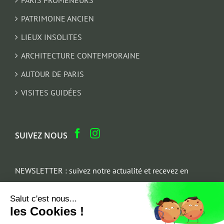
PATRIMOINE ANCIEN
LIEUX INSOLITES
ARCHITECTURE CONTEMPORAINE
AUTOUR DE PARIS
VISITES GUIDÉES
SUIVEZ NOUS
NEWSLETTER : suivez notre actualité et recevez en
cadeau un parcours architectural du Marais
Salut c'est nous...
Email
les Cookies !
*