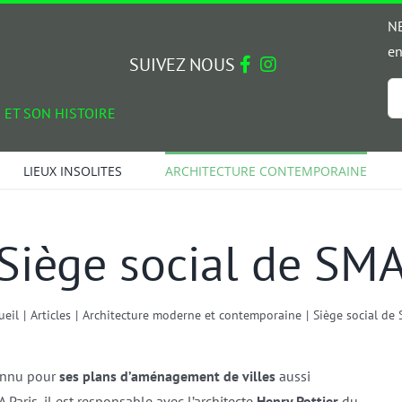
NE
en
SUIVEZ NOUS
Em
 ET SON HISTOIRE
*
LIEUX INSOLITES
ARCHITECTURE CONTEMPORAINE
Siège social de SM
ueil
|
Articles
|
Architecture moderne et contemporaine
|
Siège social de
onnu pour
ses plans d’aménagement de villes
aussi
 Paris, il est responsable avec l’architecte
Henry Pottier
du