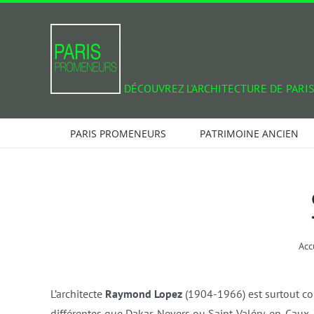
Passer
au
contenu
DÉCOUVREZ L'ARCHITECTURE DE PARIS
PARIS PROMENEURS
PATRIMOINE ANCIEN
Acc
L’architecte
Raymond Lopez
(1904-1966) est surtout c
différentes que Dakar, Nevers ou Saint-Valéry-en-Caux. A