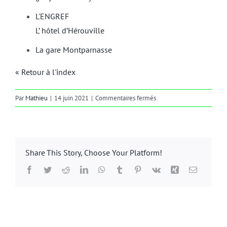
L'ENGREF
L’ hôtel d’Hérouville
La gare Montparnasse
« Retour à l'index
sur
Par
Mathieu
|
14 juin 2021
|
Commentaires fermés
15e
ARRONDISSEMENT
Share This Story, Choose Your Platform!
Facebook
Twitter
Reddit
LinkedIn
WhatsApp
Tumblr
Pinterest
Vk
Xing
Email