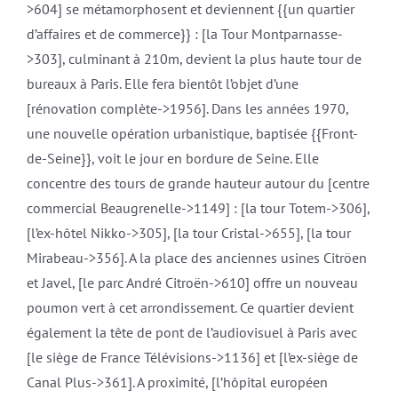
>604] se métamorphosent et deviennent {{un quartier
d’affaires et de commerce}} : [la Tour Montparnasse-
>303], culminant à 210m, devient la plus haute tour de
bureaux à Paris. Elle fera bientôt l’objet d’une
[rénovation complète->1956]. Dans les années 1970,
une nouvelle opération urbanistique, baptisée {{Front-
de-Seine}}, voit le jour en bordure de Seine. Elle
concentre des tours de grande hauteur autour du [centre
commercial Beaugrenelle->1149] : [la tour Totem->306],
[l’ex-hôtel Nikko->305], [la tour Cristal->655], [la tour
Mirabeau->356]. A la place des anciennes usines Citröen
et Javel, [le parc André Citroën->610] offre un nouveau
poumon vert à cet arrondissement. Ce quartier devient
également la tête de pont de l’audiovisuel à Paris avec
[le siège de France Télévisions->1136] et [l’ex-siège de
Canal Plus->361]. A proximité, [l’hôpital européen