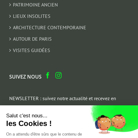
PATRIMOINE ANCIEN
LIEUX INSOLITES
ARCHITECTURE CONTEMPORAINE
AUTOUR DE PARIS
VISITES GUIDÉES
SUIVEZ NOUS
NEWSLETTER : suivez notre actualité et recevez en
cadeau un parcours architectural du Marais
Salut c'est nous...
Email
les Cookies !
*
On a attendu d'être sûrs que le contenu de