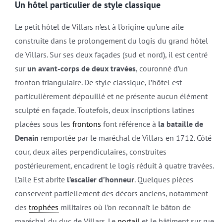
Un hôtel particulier de style classique
Le petit hôtel de Villars n’est à l’origine qu’une aile
construite dans le prolongement du logis du grand hôtel
de Villars. Sur ses deux façades (sud et nord), il est centré
sur
un avant-corps de deux travées
, couronné d’un
fronton triangulaire. De style classique, l’hôtel est
particulièrement dépouillé et ne présente aucun élément
sculpté en façade. Toutefois, deux inscriptions latines
placées sous les
frontons
font référence à
la bataille de
Denain
remportée par le maréchal de Villars en 1712. Côté
cour, deux ailes perpendiculaires, construites
postérieurement, encadrent le logis réduit à quatre travées.
L’aile Est abrite
l’escalier d’honneur
. Quelques pièces
conservent partiellement des décors anciens, notamment
des
trophées
militaires où l’on reconnaît le bâton de
maréchal du duc de Villars. Le
portail
et le bâtiment sur rue