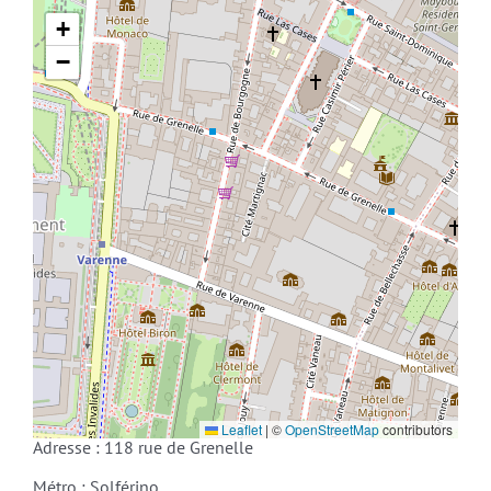
+
−
Leaflet
|
©
OpenStreetMap
contributors
Adresse : 118 rue de Grenelle
Métro : Solférino