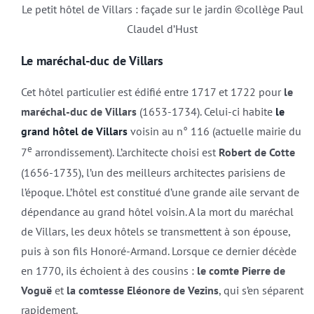
Le petit hôtel de Villars : façade sur le jardin ©collège Paul
Claudel d’Hust
Le maréchal-duc de Villars
Cet hôtel particulier est édifié entre 1717 et 1722 pour
le
maréchal-duc de Villars
(1653-1734). Celui-ci habite
le
grand hôtel de Villars
voisin au n° 116 (actuelle mairie du
e
7
arrondissement). L’architecte choisi est
Robert de Cotte
(1656-1735), l’un des meilleurs architectes parisiens de
l’époque. L’hôtel est constitué d’une grande aile servant de
dépendance au grand hôtel voisin. A la mort du maréchal
de Villars, les deux hôtels se transmettent à son épouse,
puis à son fils Honoré-Armand. Lorsque ce dernier décède
en 1770, ils échoient à des cousins :
le comte Pierre de
Voguë
et
la comtesse Eléonore de Vezins
, qui s’en séparent
rapidement.