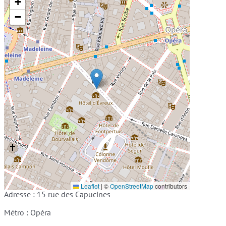
+
−
Leaflet
|
©
OpenStreetMap
contributors
Adresse : 15 rue des Capucines
Métro : Opéra