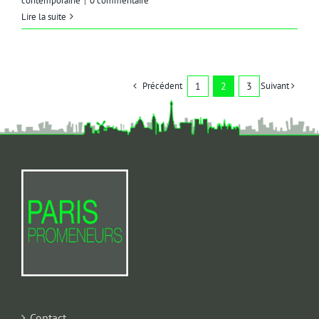
contemporaine
|
0 commentaire
Lire la suite
Précédent
1
2
3
Suivant
Contact