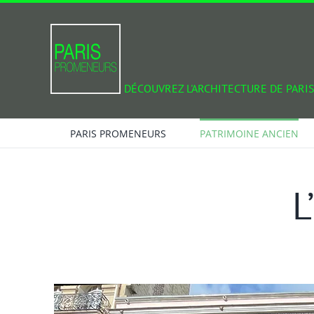
Passer
au
contenu
DÉCOUVREZ L'ARCHITECTURE DE PARIS
PARIS PROMENEURS
PATRIMOINE ANCIEN
L