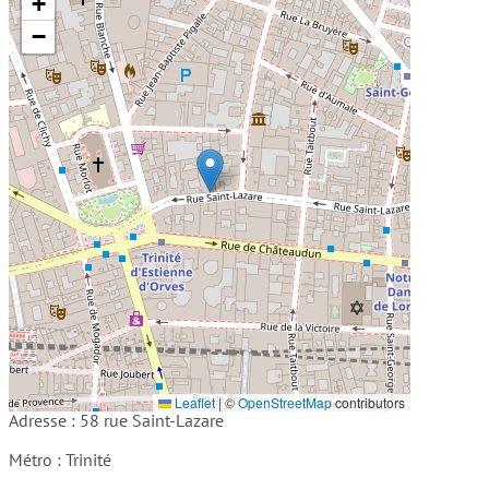
+
−
Leaflet
|
©
OpenStreetMap
contributors
Adresse : 58 rue Saint-Lazare
Métro : Trinité