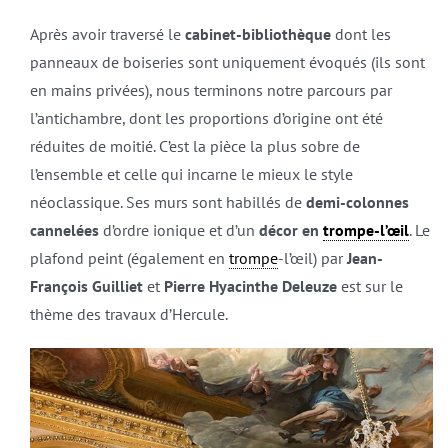
Après avoir traversé le
cabinet-bibliothèque
dont les
panneaux de boiseries sont uniquement évoqués (ils sont
en mains privées), nous terminons notre parcours par
l’antichambre, dont les proportions d’origine ont été
réduites de moitié. C’est la pièce la plus sobre de
l’ensemble et celle qui incarne le mieux le style
néoclassique. Ses murs sont habillés de
demi-colonnes
cannelées
d’ordre ionique et d’un
décor en
trompe-l’œil
. Le
plafond peint (également en
trompe
-l’œil) par
Jean-
François Guilliet
et
Pierre Hyacinthe Deleuze
est sur le
thème des travaux d’Hercule.