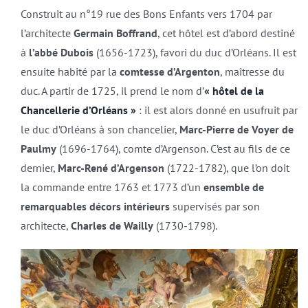
Construit au n°19 rue des Bons Enfants vers 1704 par
l’architecte
Germain Boffrand
, cet hôtel est d’abord destiné
à
l’abbé Dubois
(1656-1723), favori du duc d’Orléans. Il est
ensuite habité par la
comtesse d’Argenton
, maîtresse du
duc. A partir de 1725, il prend le nom d’
« hôtel de la
Chancellerie d’Orléans »
: il est alors donné en usufruit par
le duc d’Orléans à son chancelier,
Marc-Pierre de Voyer de
Paulmy
(1696-1764), comte d’Argenson. C’est au fils de ce
dernier,
Marc-René d’Argenson
(1722-1782), que l’on doit
la commande entre 1763 et 1773 d’un
ensemble de
remarquables décors intérieurs
supervisés par son
architecte,
Charles de Wailly
(1730-1798).