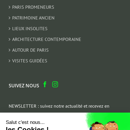
PARIS PROMENEURS
PATRIMOINE ANCIEN
LIEUX INSOLITES
ARCHITECTURE CONTEMPORAINE
AUTOUR DE PARIS
VISITES GUIDÉES
SUIVEZ NOUS
NEWSLETTER : suivez notre actualité et recevez en
cadeau un parcours architectural du Marais
Salut c'est nous...
Email
les Cookies !