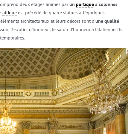
ps comprend deux étages animés par
un
portique
à colonnes
ge
attique
est précédé de quatre statues allégoriques
es éléments architecturaux et leurs décors sont d’
une qualité
on, l’escalier d’honneur, le salon d’honneur à l’italienne. Ils
temporaires.