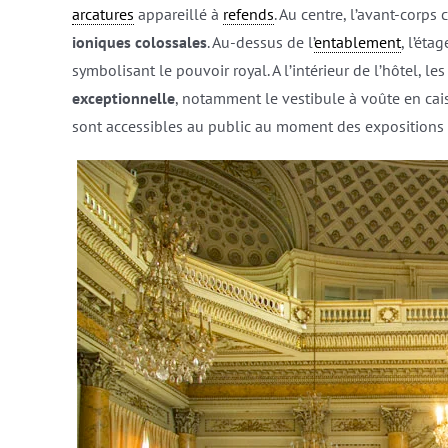
arcatures
appareillé à
refends
. Au centre, l’avant-cor
ioniques colossales
. Au-dessus de l’
entablement
, l’éta
symbolisant le pouvoir royal. A l’intérieur de l’hôtel, l
exceptionnelle
, notamment le vestibule à voûte en caiss
sont accessibles au public au moment des expositions 