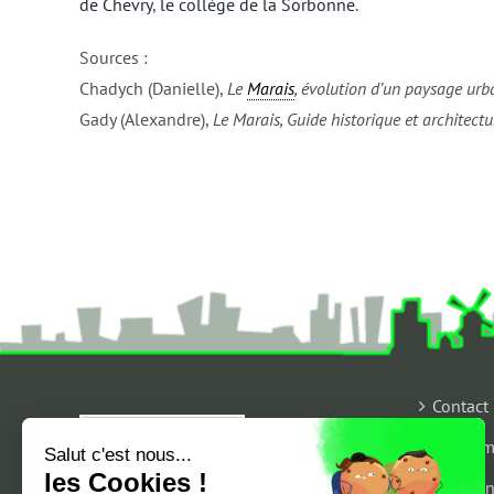
de Chevry
,
le collège de la Sorbonne
.
Sources :
Chadych (Danielle),
Le
Marais
, évolution d’un paysage urb
Gady (Alexandre),
Le Marais, Guide historique et architectu
Contact
Qui som
Salut c'est nous...
les Cookies !
Mention