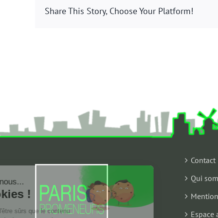
Share This Story, Choose Your Platform!
Contact
Qui som
Salut c'est nous...
les Cookies !
Mention
On a attendu d'être sûrs que le contenu
Espace 