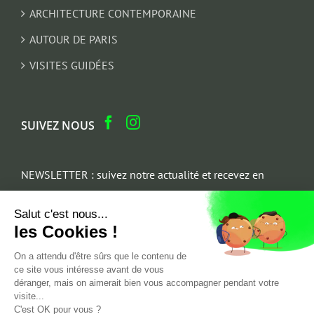
ARCHITECTURE CONTEMPORAINE
AUTOUR DE PARIS
VISITES GUIDÉES
SUIVEZ NOUS
NEWSLETTER : suivez notre actualité et recevez en
cadeau un parcours architectural du Marais
Salut c'est nous...
Email
les Cookies !
*
On a attendu d'être sûrs que le contenu de
ce site vous intéresse avant de vous
déranger, mais on aimerait bien vous accompagner pendant votre
visite...
C'est OK pour vous ?