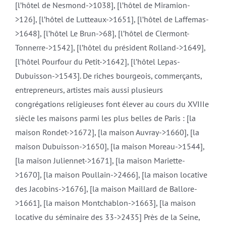
[l’hôtel de Nesmond->1038], [l’hôtel de Miramion-
>126], [l’hôtel de Lutteaux->1651], [l’hôtel de Laffemas-
>1648], [l’hôtel Le Brun->68], [l’hôtel de Clermont-
Tonnerre->1542], [l’hôtel du président Rolland->1649],
[l’hôtel Pourfour du Petit->1642], [l’hôtel Lepas-
Dubuisson->1543]. De riches bourgeois, commerçants,
entrepreneurs, artistes mais aussi plusieurs
congrégations religieuses font élever au cours du XVIIIe
siècle les maisons parmi les plus belles de Paris : [la
maison Rondet->1672], [la maison Auvray->1660], [la
maison Dubuisson->1650], [la maison Moreau->1544],
[la maison Juliennet->1671], [la maison Mariette-
>1670], [la maison Poullain->2466], [la maison locative
des Jacobins->1676], [la maison Maillard de Ballore-
>1661], [la maison Montchablon->1663], [la maison
locative du séminaire des 33->2435] Près de la Seine,