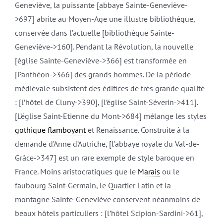
Geneviève, la puissante [abbaye Sainte-Geneviève-
>697] abrite au Moyen-Age une illustre bibliothèque,
conservée dans l’actuelle [bibliothèque Sainte-
Geneviève->160]. Pendant la Révolution, la nouvelle
[église Sainte-Geneviève->366] est transformée en
[Panthéon->366] des grands hommes. De la période
médiévale subsistent des édifices de très grande qualité
: [l’hôtel de Cluny->390], [l’église Saint-Séverin->411].
[L’église Saint-Etienne du Mont->684] mélange les styles
gothique flamboyant
et Renaissance. Construite à la
demande d’Anne d’Autriche, [l’abbaye royale du Val-de-
Grâce->347] est un rare exemple de style baroque en
France. Moins aristocratiques que le
Marais
ou le
faubourg Saint-Germain, le Quartier Latin et la
montagne Sainte-Geneviève conservent néanmoins de
beaux hôtels particuliers : [l’hôtel Scipion-Sardini->61],