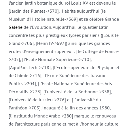
l’ancien jardin botanique du roi Louis XV est devenu le
[Jardin des Plantes->370]. Il abrite aujourd’hui [le
Muséum d’Histoire naturelle->369] et sa célèbre Grande
Galerie
de l’Evolution. Aujourd’hui, le quartier Latin
concentre les plus prestigieux lycées parisiens ([Louis le
Grand->706], [Henri IV->697]) ainsi que les grandes
écoles d’enseignement supérieur : [le Collège de France-
>705], [l’Ecole Normale Supérieure->710],
[AgroParisTech->718], [l’Ecole supérieure de Physique et
de Chimie->716], [l’Ecole Supérieure des Travaux
Publics->204], [l’Ecole Nationale Supérieure des Arts
Décoratifs->278], [l’université de la Sorbonne->338],
[l’université de Jussieu->276] et [l’université du
Panthéon->703]. Inauguré à la fin des années 1980,
[l’Institut du Monde Arabe->280] marque le renouveau
de l’architecture parisienne et met à l’honneur la culture