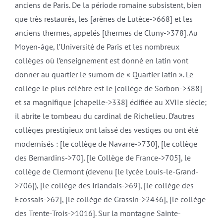
anciens de Paris. De la période romaine subsistent, bien
que très restaurés, les [arènes de Lutèce->668] et les
anciens thermes, appelés [thermes de Cluny->378]. Au
Moyen-âge, l’Université de Paris et les nombreux
collèges où l’enseignement est donné en latin vont
donner au quartier le surnom de « Quartier latin ». Le
collège le plus célèbre est le [collège de Sorbon->388]
et sa magnifique [chapelle->338] édifiée au XVIIe siècle;
il abrite le tombeau du cardinal de Richelieu. D’autres
collèges prestigieux ont laissé des vestiges ou ont été
modernisés : [le collège de Navarre->730], [le collège
des Bernardins->70], [le Collège de France->705], le
collège de Clermont (devenu [le lycée Louis-le-Grand-
>706]), [le collège des Irlandais->69], [le collège des
Ecossais->62], [le collège de Grassin->2436], [le collège
des Trente-Trois->1016]. Sur la montagne Sainte-