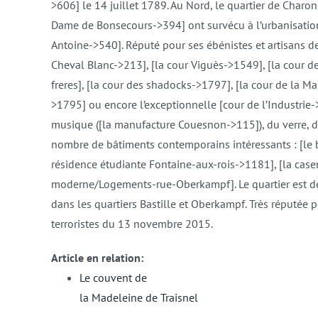
>606] le 14 juillet 1789. Au Nord, le quartier de Charon
Dame de Bonsecours->394] ont survécu à l’urbanisation.
Antoine->540]. Réputé pour ses ébénistes et artisans 
Cheval Blanc->213], [la cour Viguès->1549], [la cour de 
freres], [la cour des shadocks->1797], [la cour de la M
>1795] ou encore l’exceptionnelle [cour de l’Industrie-
musique ([la manufacture Couesnon->115]), du verre, de
nombre de bâtiments contemporains intéressants : [le 
résidence étudiante Fontaine-aux-rois->1181], [la ca
moderne/Logements-rue-Oberkampf]. Le quartier est dev
dans les quartiers Bastille et Oberkampf. Très réputée p
terroristes du 13 novembre 2015.
Article en relation:
Le couvent de
la Madeleine de Traisnel