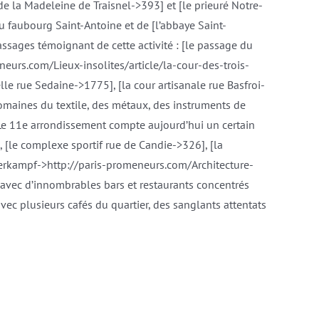
 de la Madeleine de Traisnel->393] et [le prieuré Notre-
u faubourg Saint-Antoine et de [l’abbaye Saint-
sages témoignant de cette activité : [le passage du
eneurs.com/Lieux-insolites/article/la-cour-des-trois-
le rue Sedaine->1775], [la cour artisanale rue Basfroi-
domaines du textile, des métaux, des instruments de
 Le 11e arrondissement compte aujourd’hui un certain
[le complexe sportif rue de Candie->326], [la
berkampf->http://paris-promeneurs.com/Architecture-
 avec d’innombrables bars et restaurants concentrés
avec plusieurs cafés du quartier, des sanglants attentats