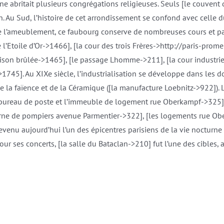
ne abritait plusieurs congrégations religieuses. Seuls [le couvent
 Au Sud, l’histoire de cet arrondissement se confond avec celle d
de l’ameublement, ce faubourg conserve de nombreuses cours et pas
l’Etoile d’Or->1466], [la cour des trois Frères->http://paris-prom
aison brûlée->1465], [le passage Lhomme->211], [la cour industriel
>1745]. Au XIXe siècle, l’industrialisation se développe dans les 
 la faïence et de la Céramique ([la manufacture Loebnitz->922]).
bureau de poste et l’immeuble de logement rue Oberkampf->325], 
serne de pompiers avenue Parmentier->322], [les logements rue O
enu aujourd’hui l’un des épicentres parisiens de la vie nocturne
our ses concerts, [la salle du Bataclan->210] fut l’une des cibles, 