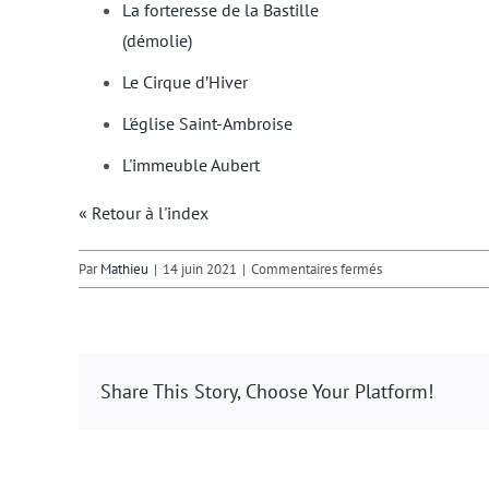
La forteresse de la Bastille
(démolie)
Le Cirque d’Hiver
L'église Saint-Ambroise
L'immeuble Aubert
« Retour à l'index
sur
Par
Mathieu
|
14 juin 2021
|
Commentaires fermés
11e
ARRONDISSEME
Share This Story, Choose Your Platform!