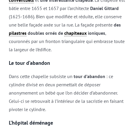
conventuels
et
une intéressante chapelle
. La chapelle est
bâtie entre 1655 et 1657 par l’architecte
Daniel Gittard
(1625-1686). Bien que modifiée et réduite, elle conserve
une belle façade axée sur la rue. La façade présente
des
pilastres
doubles ornés de
chapiteaux
ioniques
,
couronnés par un fronton triangulaire qui embrasse toute
la largeur de l’édifice.
Le tour d’abandon
Dans cette chapelle subsiste un
tour d’abandon
: ce
cylindre divisé en deux permettait de déposer
anonymement un bébé que l’on décider d’abandonner.
Celui-ci se retrouvait à l’intérieur de la sacristie en faisant
pivoter le cylindre.
L’hôpital déménage