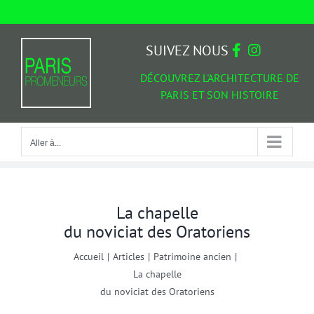
Passer
au
Aller à...
contenu
SUIVEZ NOUS
DÉCOUVREZ L'ARCHITECTURE DE
PARIS ET SON HISTOIRE
Aller à...
La chapelle
du noviciat des Oratoriens
Accueil
|
Articles
|
Patrimoine ancien
|
La chapelle
du noviciat des Oratoriens