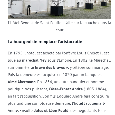
L’hôtel Benoist de Saint-Paulle : l’aile sur la gauche dans la
cour
La bourgeoisie remplace l’aristocratie
En 1795, l’hôtel est acheté par l’orfèvre Louis Chéret. Il est
loué au
maréchal Ney
sous l’Empire. En 1802, le Maréchal,
surnommé
« le brave des braves »
, y célèbre son mariage.
Puis la demeure est acquise en 1820 par un banquier,
Aimé Akermann
. En 1856, un autre banquier et homme
politique très puissant,
César-Ernest André
(1803-1864),
en fait l’acquisition. Son fils Edouard André fera construire
plus tard une somptueuse demeure,
l’hôtel Jacquemart-
André
. Ensuite,
Jules et Léon Fould
, des négociants issus