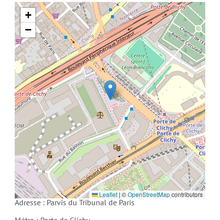
+
−
Leaflet
|
©
OpenStreetMap
contributors
Adresse : Parvis du Tribunal de Paris
Métro : Porte de Clichy