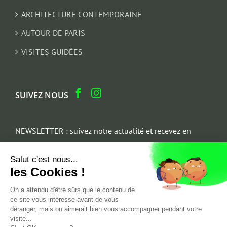
ARCHITECTURE CONTEMPORAINE
AUTOUR DE PARIS
VISITES GUIDÉES
SUIVEZ NOUS
NEWSLETTER : suivez notre actualité et recevez en
cadeau un parcours architectural du Marais
Salut c'est nous...
Email
les Cookies !
*
On a attendu d'être sûrs que le contenu de
ce site vous intéresse avant de vous
déranger, mais on aimerait bien vous accompagner pendant votre
visite...