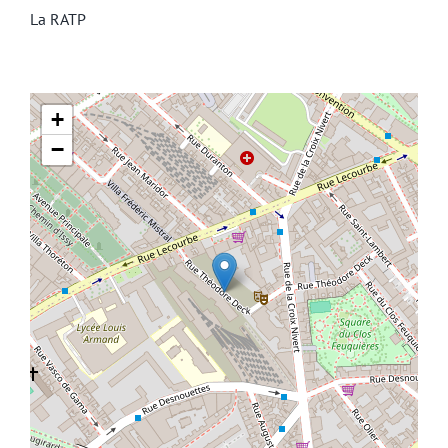
La RATP
+
−