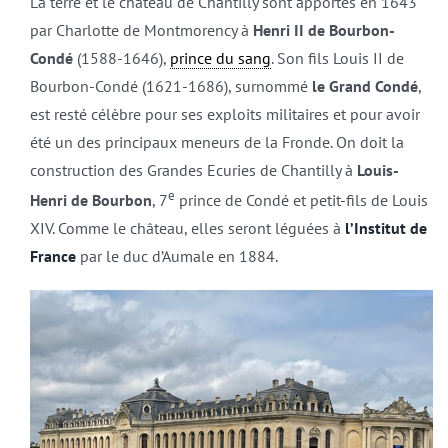
La terre et le château de Chantilly sont apportés en 1643
par Charlotte de Montmorency à
Henri II de Bourbon-
Condé
(1588-1646),
prince du sang
. Son fils Louis II de
Bourbon-Condé (1621-1686), surnommé
le Grand Condé
,
est resté célèbre pour ses exploits militaires et pour avoir
été un des principaux meneurs de la Fronde. On doit la
construction des Grandes Ecuries de Chantilly à
Louis-
e
Henri de Bourbon
, 7
prince de Condé et petit-fils de Louis
XIV. Comme le château, elles seront léguées à
l’Institut de
France
par le duc d’Aumale en 1884.