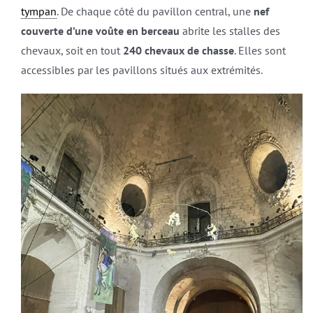
tympan
. De chaque côté du pavillon central, une
nef
couverte d’une voûte en berceau
abrite les stalles des
chevaux, soit en tout
240 chevaux de chasse
. Elles sont
accessibles par les pavillons situés aux extrémités.