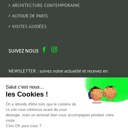
ARCHITECTURE CONTEMPORAINE
AUTOUR DE PARIS
VISITES GUIDÉES
SUIVEZ NOUS
NEWSLETTER : suivez notre actualité et recevez en
cadeau un parcours architectural du Marais
Salut c'est nous...
Email
les Cookies !
*
On a attendu d'être sûrs que le contenu de
ce site vous intéresse avant de vous
déranger, mais on aimerait bien vous accompagner pendant votre
visite...
C'est OK pour vous ?