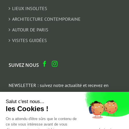
LIEUX INSOLITES
ARCHITECTURE CONTEMPORAINE
AUTOUR DE PARIS
VISITES GUIDÉES
SUIVEZ NOUS
NEWSLETTER : suivez notre actualité et recevez en
cadeau un parcours architectural du Marais
Salut c'est nous...
Email
les Cookies !
*
On a attendu d'être sûrs que le contenu de
ce site vous intéresse avant de vous