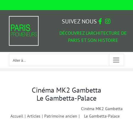
Passer
au
Aller à...
contenu
SUIVEZ NOUS
DÉCOUVREZ L'ARCHITECTURE DE
PARIS ET SON HISTOIRE
Aller à...
Cinéma MK2 Gambetta
Le Gambetta-Palace
Cinéma MK2 Gambetta
Accueil
|
Articles
|
Patrimoine ancien
|
Le Gambetta-Palace