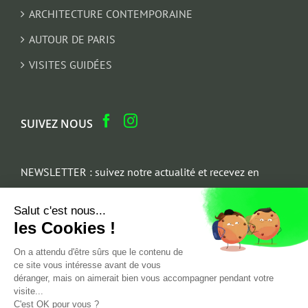
ARCHITECTURE CONTEMPORAINE
AUTOUR DE PARIS
VISITES GUIDÉES
SUIVEZ NOUS
NEWSLETTER : suivez notre actualité et recevez en
cadeau un parcours architectural du Marais
Salut c'est nous...
Email
les Cookies !
*
On a attendu d'être sûrs que le contenu de
ce site vous intéresse avant de vous
déranger, mais on aimerait bien vous accompagner pendant votre
visite...
C'est OK pour vous ?