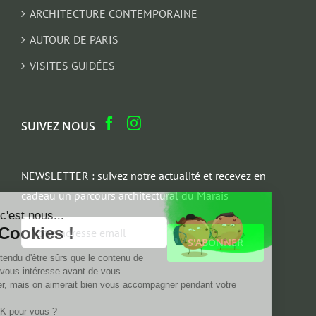
ARCHITECTURE CONTEMPORAINE
AUTOUR DE PARIS
VISITES GUIDÉES
SUIVEZ NOUS
NEWSLETTER : suivez notre actualité et recevez en
cadeau un parcours architectural du Marais
Salut c'est nous...
Email
les Cookies !
*
On a attendu d'être sûrs que le contenu de
ce site vous intéresse avant de vous
déranger, mais on aimerait bien vous accompagner pendant votre
visite...
C'est OK pour vous ?