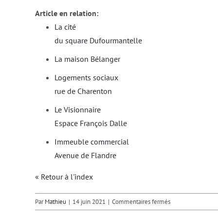
Article en relation:
La cité
du square Dufourmantelle
La maison Bélanger
Logements sociaux
rue de Charenton
Le Visionnaire
Espace François Dalle
Immeuble commercial
Avenue de Flandre
« Retour à l'index
sur
Par
Mathieu
|
14 juin 2021
|
Commentaires fermés
modénature