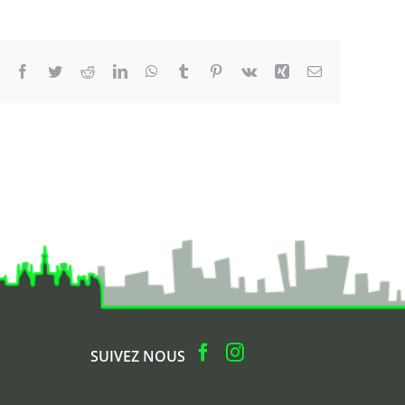
Facebook
Twitter
Reddit
LinkedIn
WhatsApp
Tumblr
Pinterest
Vk
Xing
Email
SUIVEZ NOUS