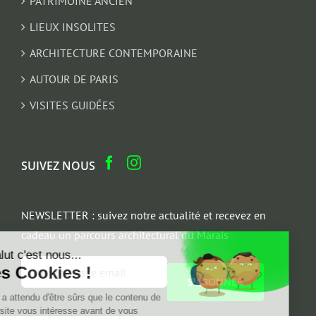
PATRIMOINE ANCIEN
LIEUX INSOLITES
ARCHITECTURE CONTEMPORAINE
AUTOUR DE PARIS
VISITES GUIDÉES
SUIVEZ NOUS
NEWSLETTER : suivez notre actualité et recevez en
cadeau un parcours architectural du Marais
Salut c'est nous...
Email
les Cookies !
*
On a attendu d'être sûrs que le contenu de
ce site vous intéresse avant de vous