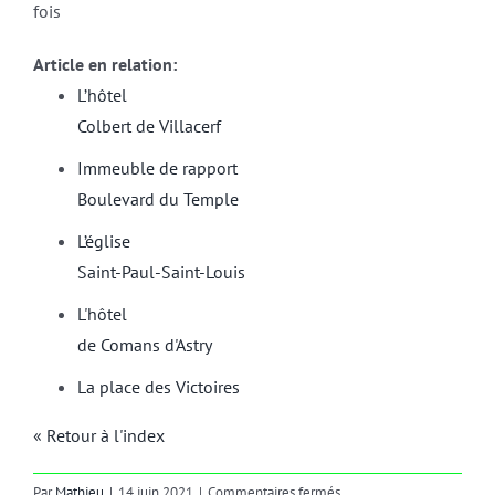
fois
Article en relation:
L’hôtel
Colbert de Villacerf
Immeuble de rapport
Boulevard du Temple
L’église
Saint-Paul-Saint-Louis
L'hôtel
de Comans d'Astry
La place des Victoires
« Retour à l'index
sur
Par
Mathieu
|
14 juin 2021
|
Commentaires fermés