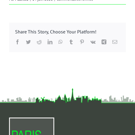
colossaux
Share This Story, Choose Your Platform!
Facebook
Twitter
Reddit
LinkedIn
WhatsApp
Tumblr
Pinterest
Vk
Xing
Email