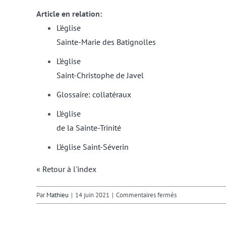
Article en relation:
L'église
Sainte-Marie des Batignolles
L’église
Saint-Christophe de Javel
Glossaire: collatéraux
L’église
de la Sainte-Trinité
L’église Saint-Séverin
« Retour à l'index
sur
Par
Mathieu
|
14 juin 2021
|
Commentaires fermés
bas-
côtés