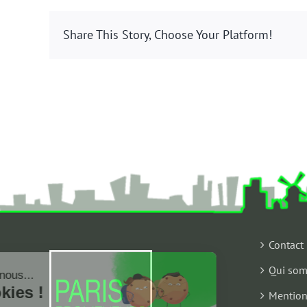
Share This Story, Choose Your Platform!
Contact
Qui som
Salut c'est nous...
les Cookies !
Mention