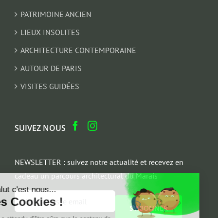
PATRIMOINE ANCIEN
LIEUX INSOLITES
ARCHITECTURE CONTEMPORAINE
AUTOUR DE PARIS
VISITES GUIDÉES
SUIVEZ NOUS
NEWSLETTER : suivez notre actualité et recevez en
cadeau un parcours architectural du Marais
Salut c'est nous...
Email
les Cookies !
*