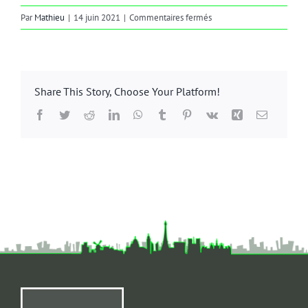
sur
Par
Mathieu
|
14 juin 2021
|
Commentaires fermés
allégories
Share This Story, Choose Your Platform!
Facebook
Twitter
Reddit
LinkedIn
WhatsApp
Tumblr
Pinterest
Vk
Xing
Email