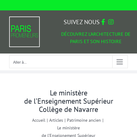
Passer
au
Aller à...
contenu
SUIVEZ NOUS
DÉCOUVREZ L'ARCHITECTURE DE
PARIS ET SON HISTOIRE
Aller à...
Le ministère
de l’Enseignement Supérieur
Collège de Navarre
Accueil
|
Articles
|
Patrimoine ancien
|
Le ministère
de l’Enseignement Supérieur