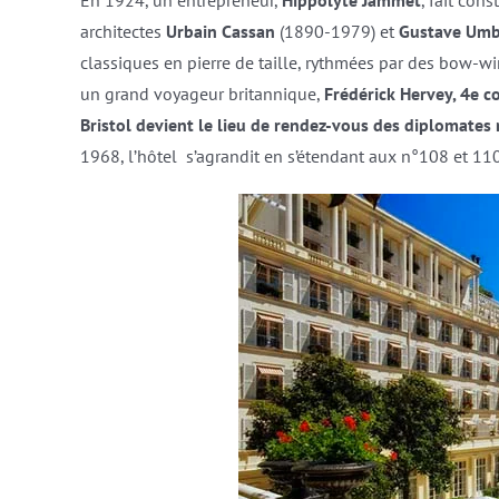
En 1924, un entrepreneur,
Hippolyte Jammet
, fait cons
architectes
Urbain Cassan
(1890-1979) et
Gustave Umb
classiques en pierre de taille, rythmées par des bow-w
un grand voyageur britannique,
Frédérick Hervey, 4e c
Bristol devient le lieu de rendez-vous des diplomate
1968, l’hôtel s’agrandit en s’étendant aux n°108 et 110