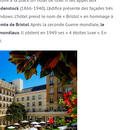
truire à la place un hôtel de luxe. Il fait appel aux
denstock
(1866-1940). L’édifice présente des façades très
indows. L’hôtel prend le nom de « Bristol » en hommage à
omte de Bristol
. Après la seconde Guerre mondiale,
le
s mondiaux
. Il obtient en 1949 ses « 4 étoiles luxe ». En
.