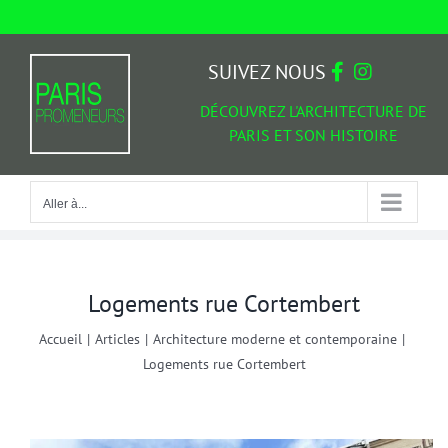
Passer
au
Aller à...
contenu
SUIVEZ NOUS
DÉCOUVREZ L'ARCHITECTURE DE
PARIS ET SON HISTOIRE
Aller à...
Logements rue Cortembert
Accueil
|
Articles
|
Architecture moderne et contemporaine
|
Logements rue Cortembert