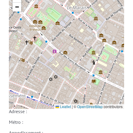
−
Leaflet
|
©
OpenStreetMap
contributors
Adresse :
Métro :
Arrondissement :