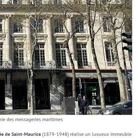
nie des messageries maritimes
ée de Saint-Maurice
(1879-1948) réalise un luxueux immeuble