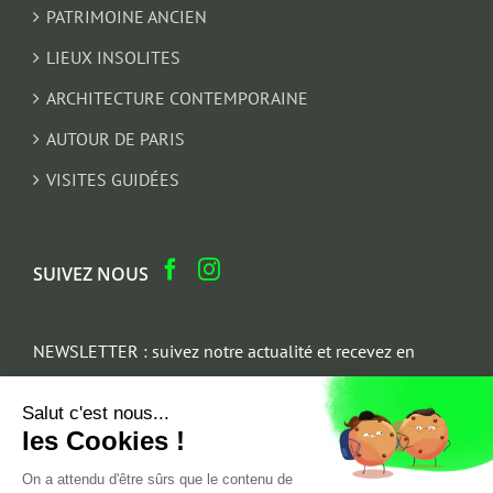
PATRIMOINE ANCIEN
LIEUX INSOLITES
ARCHITECTURE CONTEMPORAINE
AUTOUR DE PARIS
VISITES GUIDÉES
SUIVEZ NOUS
NEWSLETTER : suivez notre actualité et recevez en
cadeau un parcours architectural du Marais
Salut c'est nous...
Email
les Cookies !
*
On a attendu d'être sûrs que le contenu de