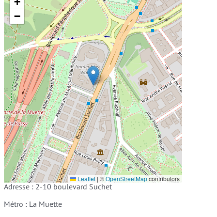
+
−
Leaflet
|
©
OpenStreetMap
contributors
Adresse : 2-10 boulevard Suchet
Métro : La Muette