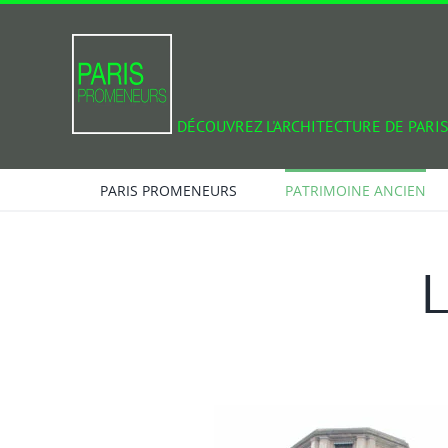
Passer
au
contenu
DÉCOUVREZ L'ARCHITECTURE DE PARIS
PARIS PROMENEURS
PATRIMOINE ANCIEN
L