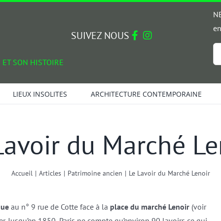
NE
en
SUIVEZ NOUS
Em
 ET SON HISTOIRE
*
LIEUX INSOLITES
ARCHITECTURE CONTEMPORAINE
Lavoir du Marché Le
Accueil
|
Articles
|
Patrimoine ancien
|
Le Lavoir du Marché Lenoir
que
au n° 9 rue de Cotte face à la
place du marché Lenoir
(voir
er. Jusqu’en 1850, Paris ne compte qu’environ 90 lavoirs ce qui