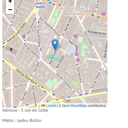
+
−
Leaflet
|
©
OpenStreetMap
contributors
Adresse : 3 rue de Cotte
Métro : Ledru-Rollin