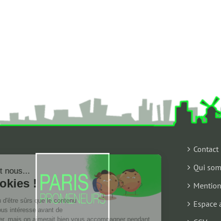
Contact
Qui som
Salut c'est nous...
les Cookies !
Mention
On a attendu d'être sûrs que le contenu
Espace 
de ce site vous intéresse avant de
vous déranger, mais on aimerait bien vous accompagner pendant