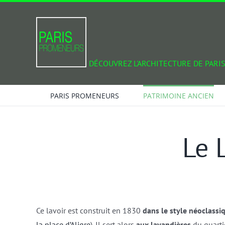
Passer
au
contenu
DÉCOUVREZ L'ARCHITECTURE DE PARIS
PARIS PROMENEURS
PATRIMOINE ANCIEN
Le 
Ce lavoir est construit en 1830
dans le style néoclassi
la place d’Aligre
). Il sert alors
aux lavandières
du quarti