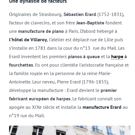
Une dynastie de facteurs
Originaires de Strasbourg,
Sébastien Erard
(1752-1831),
facteur de clavecins, et son frère
Jean-Baptiste
fondent
une
manufacture de piano
à Paris. D’abord hébergé à
l’hôtel de Villeroy
,
l’atelier est déplacé rue de Lille puis
s’installe en 1781 dans la cour du n°13 rue du Mail. Les
Erard inventent les premiers
pianos à queue
et la
harpe
à
fourchettes
. Ils ont pour clientèle l’aristocratie française et
la famille royale en la personne de la reine Marie-
Antoinette. Leur neveu, Pierre Erard (1796-1855),
développe la manufacture : Erard devient le
premier
fabricant européen de harpes
. Le fabricant connaît son
apogée au XIXe siècle et installe la
manufacture Erard
au
n°19 rue du Mail.