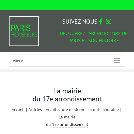
Passer
au
Aller à...
contenu
SUIVEZ NOUS
DÉCOUVREZ L'ARCHITECTURE DE
PARIS ET SON HISTOIRE
Aller à...
La mairie
du 17e arrondissement
Accueil
|
Articles
|
Architecture moderne et contemporaine
|
La mairie
du
17e arrondissement