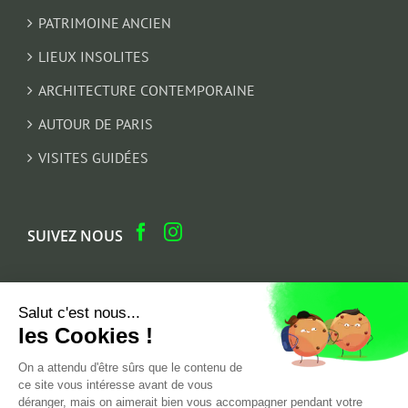
PATRIMOINE ANCIEN
LIEUX INSOLITES
ARCHITECTURE CONTEMPORAINE
AUTOUR DE PARIS
VISITES GUIDÉES
SUIVEZ NOUS
NEWSLETTER : suivez notre actualité et recevez en
Salut c'est nous...
cadeau un parcours architectural du Marais
les Cookies !
Email
On a attendu d'être sûrs que le contenu de
ce site vous intéresse avant de vous
*
déranger, mais on aimerait bien vous accompagner pendant votre