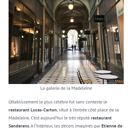
La galerie de la Madeleine
L’établissement le plus célèbre fut sans conteste le
restaurant Lucas-Carton
, situé à l’entrée côté place de la
Madeleine. C’est aujourd’hui le très réputé
restaurant
Sanderens
. A l’intérieur, les décors imaginés par
Etienne de